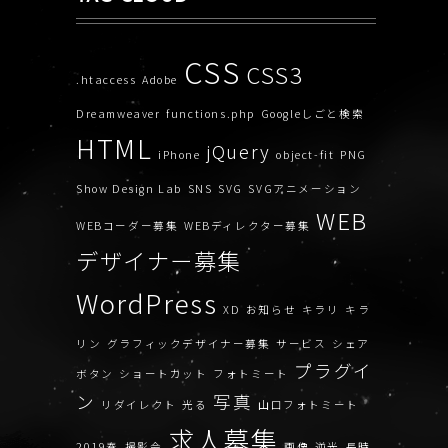
CSS
CSS3
.htaccess
Adobe
Dreamweaver
functions.php
Googleしごと検索
HTML
jQuery
iPhone
object-fit
PNG
Show Design Lab
SNS
SVG
SVGアニメーション
WEB
WEBコーダー募集
WEBディレクター募集
デザイナー募集
WordPress
XD
お知らせ
キラリ
キラ
リン
グラフィックデザイナー募集
サービス
シェア
プラグイ
ボタン
ショートカット
フォトミート
ン
写真
リダイレクト
光る
山口フォトミート
求人募集
2019春
撮影会
画像
逆光
長時